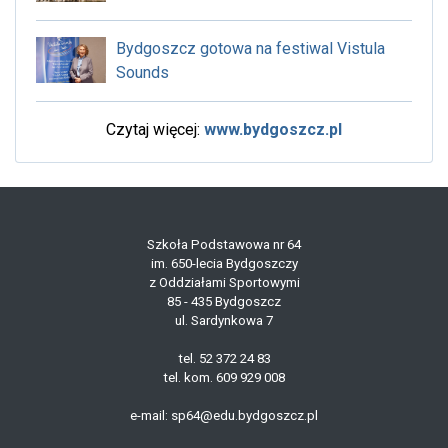
Bydgoszcz gotowa na festiwal Vistula
Sounds
Czytaj więcej:
www.bydgoszcz.pl
Szkoła Podstawowa nr 64
im. 650-lecia Bydgoszczy
z Oddziałami Sportowymi
85 - 435 Bydgoszcz
ul. Sardynkowa 7
tel. 52 372 24 83
tel. kom. 609 929 008
e-mail: sp64@edu.bydgoszcz.pl