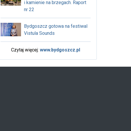
i kamienie na brzegach. Raport
nr 22
Bydgoszcz gotowa na festiwal
Vistula Sounds
Czytaj więcej:
www.bydgoszcz.pl