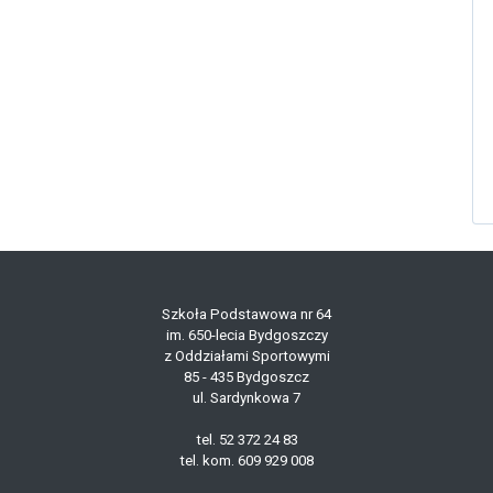
Szkoła Podstawowa nr 64
im. 650-lecia Bydgoszczy
z Oddziałami Sportowymi
85 - 435 Bydgoszcz
ul. Sardynkowa 7
tel. 52 372 24 83
tel. kom. 609 929 008