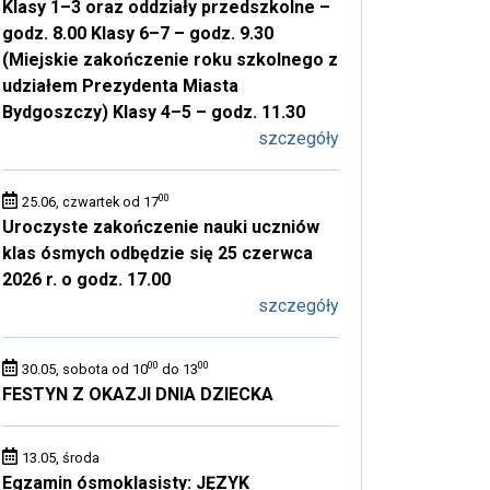
Klasy 1–3 oraz oddziały przedszkolne –
godz. 8.00 Klasy 6–7 – godz. 9.30
(Miejskie zakończenie roku szkolnego z
udziałem Prezydenta Miasta
Bydgoszczy) Klasy 4–5 – godz. 11.30
szczegóły
00
25.06, czwartek od 17
Uroczyste zakończenie nauki uczniów
klas ósmych odbędzie się 25 czerwca
2026 r. o godz. 17.00
szczegóły
00
00
30.05, sobota od 10
do 13
FESTYN Z OKAZJI DNIA DZIECKA
13.05, środa
Egzamin ósmoklasisty: JĘZYK