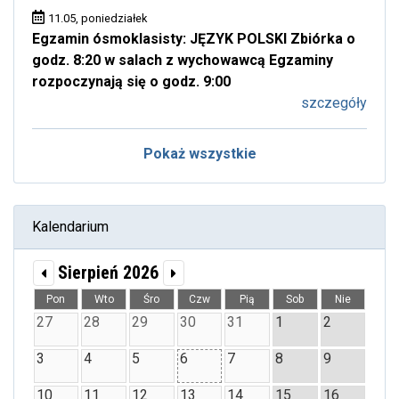
11.05, poniedziałek
Egzamin ósmoklasisty: JĘZYK POLSKI Zbiórka o
godz. 8:20 w salach z wychowawcą Egzaminy
rozpoczynają się o godz. 9:00
szczegóły
Pokaż wszystkie
Kalendarium
Sierpień 2026
Pon
Wto
Śro
Czw
Pią
Sob
Nie
27
28
29
30
31
1
2
3
4
5
6
7
8
9
10
11
12
13
14
15
16