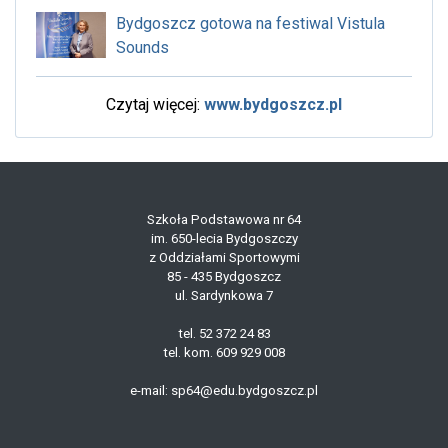
Bydgoszcz gotowa na festiwal Vistula
Sounds
Czytaj więcej:
www.bydgoszcz.pl
Szkoła Podstawowa nr 64
im. 650-lecia Bydgoszczy
z Oddziałami Sportowymi
85 - 435 Bydgoszcz
ul. Sardynkowa 7
tel. 52 372 24 83
tel. kom. 609 929 008
e-mail: sp64@edu.bydgoszcz.pl