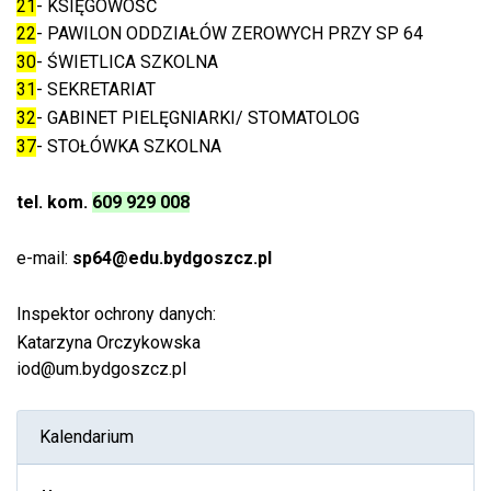
21
- KSIĘGOWOŚĆ
22
- PAWILON ODDZIAŁÓW ZEROWYCH PRZY SP 64
30
- ŚWIETLICA SZKOLNA
31
- SEKRETARIAT
32
- GABINET PIELĘGNIARKI/ STOMATOLOG
37
- STOŁÓWKA SZKOLNA
tel. kom.
609 929 008
e-mail:
sp64@edu.bydgoszcz.pl
Inspektor ochrony danych:
Katarzyna Orczykowska
iod@um.bydgoszcz.pl
Kalendarium