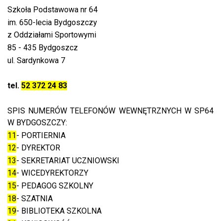
Szkoła Podstawowa nr 64
im. 650-lecia Bydgoszczy
z Oddziałami Sportowymi
85 - 435 Bydgoszcz
ul. Sardynkowa 7
tel.
52 372 24 83
SPIS NUMERÓW TELEFONÓW WEWNĘTRZNYCH W SP64
W BYDGOSZCZY:
11
- PORTIERNIA
12
- DYREKTOR
13
- SEKRETARIAT UCZNIOWSKI
14
- WICEDYREKTORZY
15
- PEDAGOG SZKOLNY
18
- SZATNIA
19
- BIBLIOTEKA SZKOLNA