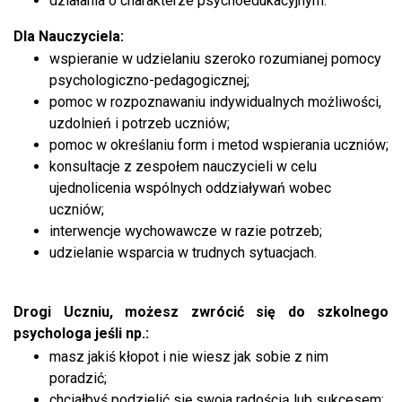
działania o charakterze psychoedukacyjnym.
Dla Nauczyciela:
wspieranie w udzielaniu szeroko rozumianej pomocy
psychologiczno-pedagogicznej;
pomoc w rozpoznawaniu indywidualnych możliwości,
uzdolnień i potrzeb uczniów;
pomoc w określaniu form i metod wspierania uczniów;
konsultacje z zespołem nauczycieli w celu
ujednolicenia wspólnych oddziaływań wobec
uczniów;
interwencje wychowawcze w razie potrzeb;
udzielanie wsparcia w trudnych sytuacjach.
Drogi Uczniu, możesz zwrócić się do szkolnego
psychologa jeśli np.:
masz jakiś kłopot i nie wiesz jak sobie z nim
poradzić;
chciałbyś podzielić się swoja radością lub sukcesem;