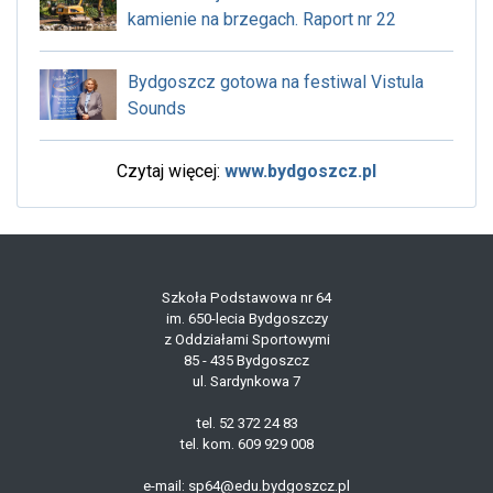
kamienie na brzegach. Raport nr 22
Bydgoszcz gotowa na festiwal Vistula
Sounds
Czytaj więcej:
www.bydgoszcz.pl
Szkoła Podstawowa nr 64
im. 650-lecia Bydgoszczy
z Oddziałami Sportowymi
85 - 435 Bydgoszcz
ul. Sardynkowa 7
tel. 52 372 24 83
tel. kom. 609 929 008
e-mail: sp64@edu.bydgoszcz.pl