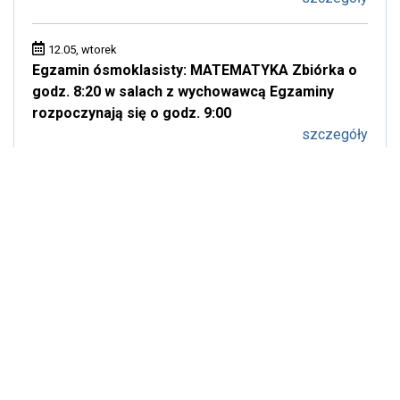
12.05, wtorek
Egzamin ósmoklasisty: MATEMATYKA Zbiórka o
godz. 8:20 w salach z wychowawcą Egzaminy
rozpoczynają się o godz. 9:00
szczegóły
11.05, poniedziałek
Egzamin ósmoklasisty: JĘZYK POLSKI Zbiórka o
godz. 8:20 w salach z wychowawcą Egzaminy
rozpoczynają się o godz. 9:00
szczegóły
Pokaż wszystkie
Kalendarium