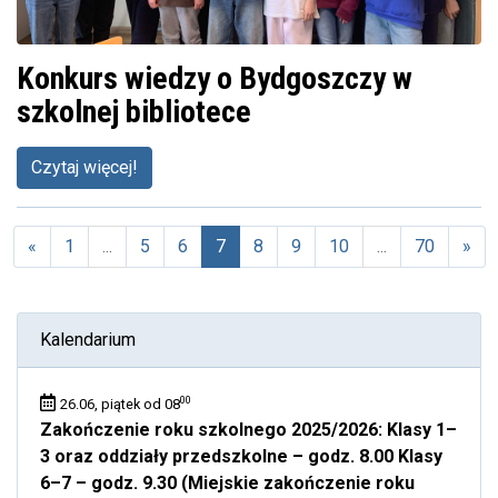
Konkurs wiedzy o Bydgoszczy w
szkolnej bibliotece
Czytaj więcej!
«
1
...
5
6
7
8
9
10
...
70
»
(aktualna)
Kalendarium
00
26.06, piątek od 08
Zakończenie roku szkolnego 2025/2026: Klasy 1–
3 oraz oddziały przedszkolne – godz. 8.00 Klasy
6–7 – godz. 9.30 (Miejskie zakończenie roku